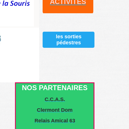
ACTI
VITES
les sorties
pédestres
NOS PARTENAIRES
C.C.A.S.
Clermont Dom
Relais Amical 63