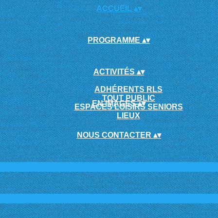
ACCUEIL
▴
▾
PROGRAMME
▴
▾
ACTIVITÉS
▴
▾
ADHÉRENTS RLS
TOUT PUBLIC
EN IMAGES
▴
▾
ESPACES LOISIRS SENIORS
LIEUX
NOUS CONTACTER
▴
▾