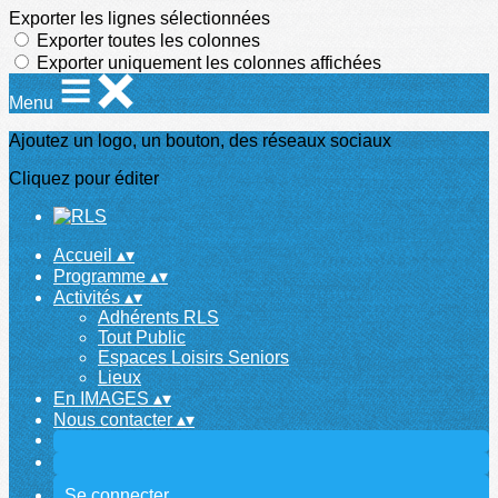
Exporter les lignes sélectionnées
Exporter toutes les colonnes
Exporter uniquement les colonnes affichées
Menu
Ajoutez un logo, un bouton, des réseaux sociaux
Cliquez pour éditer
Accueil
▴
▾
Programme
▴
▾
Activités
▴
▾
Adhérents RLS
Tout Public
Espaces Loisirs Seniors
Lieux
En IMAGES
▴
▾
Nous contacter
▴
▾
Se connecter